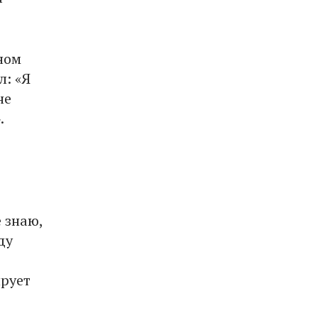
ном
л: «Я
не
.
е знаю,
ду
ирует