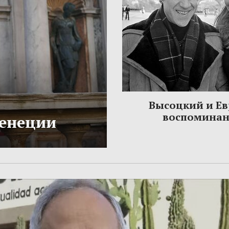
Высоцкий и Ев
воспомина
Венеции