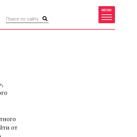
МЕНЮ
»,
ого
стного
йти от
а