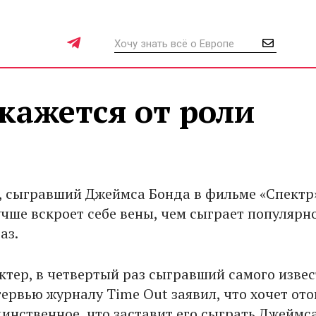
кажется от роли
, сыгравший Джеймса Бонда в фильме «Спектр
учше вскроет себе вены, чем сыграет популярн
аз.
ктер, в четвертый раз сыгравший самого изве
ервью журналу Time Out заявил, что хочет ото
инственное, что заставит его сыграть Джеймс