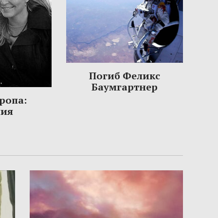
Погиб Феликс
Баумгартнер
ропа:
ния