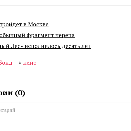
пройдет в Москве
еобычный фрагмент черепа
ный Лес» исполнилось десять лет
Бонд
#
кино
ии (
0
)