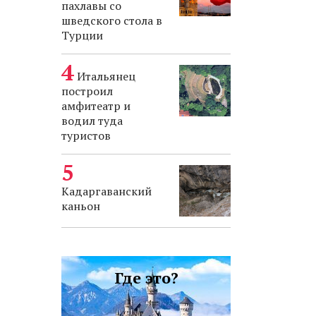
пахлавы со
шведского стола в
Турции
Итальянец
построил
амфитеатр и
водил туда
туристов
Кадаргаванский
каньон
Где это?