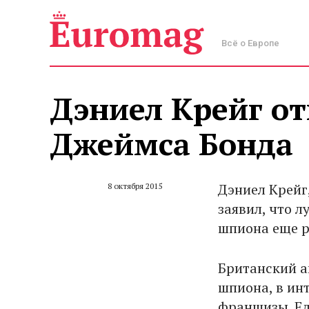
Всё о Европе
Дэниел Крейг от
Джеймса Бонда
Дэниел Крейг
8 октября 2015
заявил, что л
шпиона еще р
Британский а
шпиона, в инт
франшизы. Ед