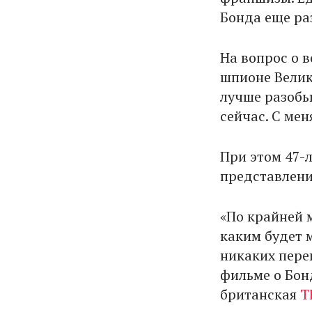
Бонда еще раз
На вопрос о 
шпионе Велик
лучше разобью
сейчас. С мен
При этом 47-
представлени
«По крайней м
каким будет 
никаких перег
фильме о Бон
британская
T