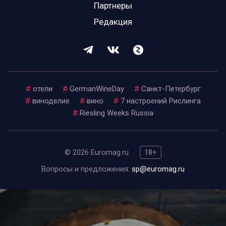
Партнеры
Редакция
#
отели
#
GermanWineDay
#
Санкт-Петербург
#
виноделие
#
вино
#
7 настроений Рислинга
#
Riesling Weeks Russia
© 2026 Euromag.ru
18+
Вопросы и предложения:
sp@euromag.ru