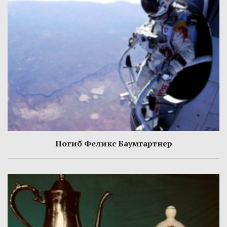
Погиб Феликс Баумгартнер