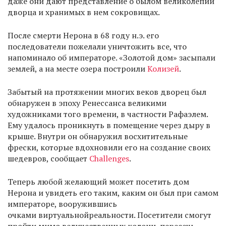
даже они дают представление о былом великолепии
дворца и хранимых в нем сокровищах.
После смерти Нерона в 68 году н.э. его
последователи пожелали уничтожить все, что
напоминало об императоре. «Золотой дом» засыпали
землей, а на месте озера построили
Колизей
.
Забытый на протяжении многих веков дворец был
обнаружен в эпоху Ренессанса великими
художниками того времени, в частности Рафаэлем.
Ему удалось проникнуть в помещение через дыру в
крыше. Внутри он обнаружил восхитительные
фрески, которые вдохновили его на создание своих
шедевров, сообщает
Challenges
.
Теперь любой желающий может посетить дом
Нерона и увидеть его таким, каким он был при самом
императоре, вооружившись
очками виртуальнойреальности. Посетители смогут