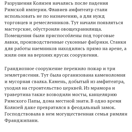
Разрушения Колизея начались после падения
Римской империи. Флавиев амфитеатр стали
использовать не по назначению, а для нужд
торговцев и ремесленников. Тут начали появляться
мастерские, обустроили овощехранилища.
Помещения были приспособлены под торговые
лавки, производственные суконные фабрики. Станки
для работы наемников находились прямо на арене, а
жили они на верхних ярусах сооружения.
Грандиозное сооружение пережило пожар и три
землетрясения. Тут была организована каменоломня
и мусорная свалка. Камень, добытый из амфитеатра,
уходил на строительство церквей. Из мрамора и
травертина также возводили мосты, канцелярию
Римского Папы, дома местной знати. В одно время
Колизей даже превратился в феодальный замок.
Господствовала в нем могущественная семья римлян
Франджипани.