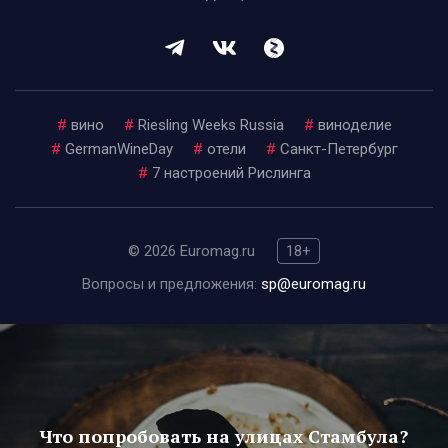
#
вино
#
Riesling Weeks Russia
#
виноделие
#
GermanWineDay
#
отели
#
Санкт-Петербург
#
7 настроений Рислинга
© 2026 Euromag.ru
18+
Вопросы и предложения:
sp@euromag.ru
Что попробовать на улицах Стамбула?