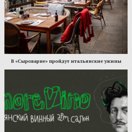
В «Сыроварне» пройдут итальянские ужины