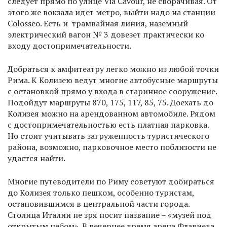
следует прямо по улице Via Cavour, не сворачивая. От
этого же вокзала идет метро, выйти надо на станции
Colosseo. Есть и трамвайная линия, наземный
электрический вагон № 3 довезет практически ко
входу достопримечательности.
Добраться к амфитеатру легко можно из любой точки
Рима. К Колизею ведут многие автобусные маршруты
с остановкой прямо у входа в старинное сооружение.
Подойдут маршруты 870, 175, 117, 85, 75. Доехать до
Колизея можно на арендованном автомобиле. Рядом
с достопримечательностью есть платная парковка.
Но стоит учитывать загруженность туристического
района, возможно, парковочное место поблизости не
удастся найти.
Многие путеводители по Риму советуют добираться
до Колизея только пешком, особенно туристам,
остановившимся в центральной части города.
Столица Италии не зря носит название – «музей под
открытым небом». В вечернее время арена Флавиева