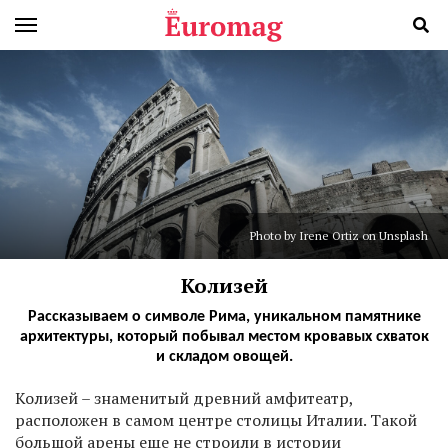
Photo by Irene Ortiz on Unsplash
Колизей
Рассказываем о символе Рима, уникальном памятнике
архитектуры, который побывал местом кровавых схваток
и складом овощей.
К
олизей – знаменитый древний амфитеатр,
расположен в самом центре столицы Италии. Такой
большой арены еще не строили в истории