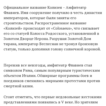
Официальное название Колизея – Амфитеатр
Флавиев. Имя сооружение получило в честь династии
императоров, которые были заняты его
строительством. Распространенное название
«Колизей» происходит от «Colosaeus», что связывает
его со статуей Колосса Родосского, установленной в
Золотом Дворце Нерона. Разрушая Золотой Дом
тирана, император Веспесиан не тронул бронзовую
статую, только дополнил голову солнечной короной.
Пережив все невзгоды, амфитеатр Флавиев стал
символом Рима, самым популярным туристическим
объектом Италии. Обширные программы боев и
поединков сменились мирными протестами против
смертной казни.
Стоит отметить, что первые недовольные жестокими
представлениями появились в V веке. Но зрителям