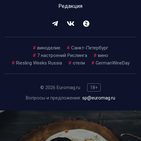
Редакция
#
виноделие
#
Санкт-Петербург
#
7 настроений Рислинга
#
вино
#
Riesling Weeks Russia
#
отели
#
GermanWineDay
© 2026 Euromag.ru
18+
Вопросы и предложения:
sp@euromag.ru