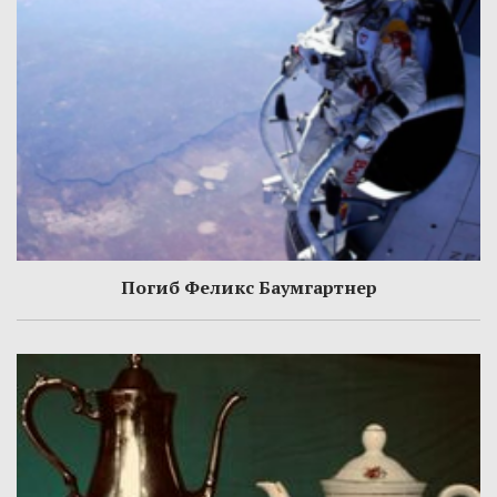
Погиб Феликс Баумгартнер