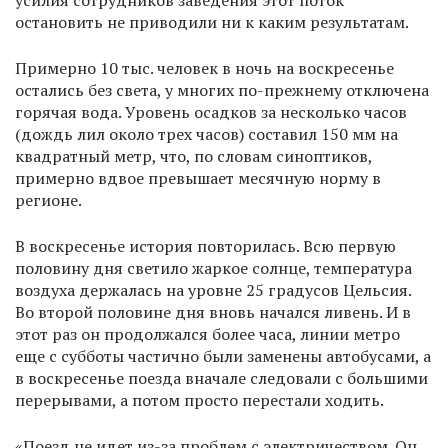
усилия сотрудников заведения этот поток
остановить не приводили ни к каким результатам.
Примерно 10 тыс. человек в ночь на воскресенье
остались без света, у многих по-прежнему отключена
горячая вода. Уровень осадков за несколько часов
(дождь лил около трех часов) составил 150 мм на
квадратный метр, что, по словам синоптиков,
примерно вдвое превышает месячную норму в
регионе.
В воскресенье история повторилась. Всю первую
половину дня светило жаркое солнце, температура
воздуха держалась на уровне 25 градусов Цельсия.
Во второй половине дня вновь начался ливень. И в
этот раз он продолжался более часа, линии метро
еще с субботы частично были заменены автобусами, а
в воскресенье поезда вначале следовали с большими
перерывами, а потом просто перестали ходить.
«Поезд не идет из-за проблем с электричеством. Он