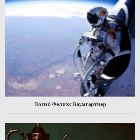
Погиб Феликс Баумгартнер