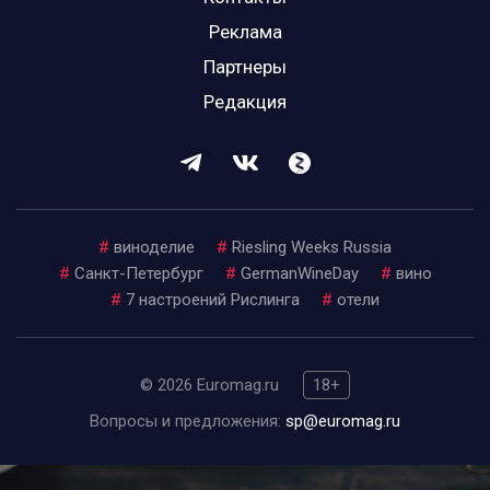
Реклама
Партнеры
Редакция
#
виноделие
#
Riesling Weeks Russia
#
Санкт-Петербург
#
GermanWineDay
#
вино
#
7 настроений Рислинга
#
отели
© 2026 Euromag.ru
18+
Вопросы и предложения:
sp@euromag.ru