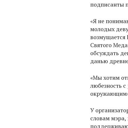
подписанты п
«Я не понима
молодых деву
возмущается 
Святого Медар
обсуждать де
данью древне
«Мы хотим от
любезность с
окружающим»,
У организато
словам мэра,
поддерживают