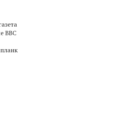
газета
ле ВВС
епланк