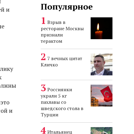
н
Популярное
ей и
Взрыв в
ле
ресторане Москвы
признали
терактом
7 вечных цитат
Кличко
 лику
х
должны
Россиянки
украли 5 кг
 это
пахлавы со
шведского стола в
ой и
Турции
Итальянец