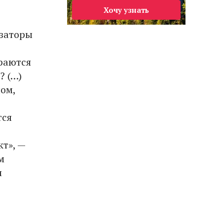
Хочу узнать
изаторы
раются
? (…)
ом,
тся
кт», —
м
и