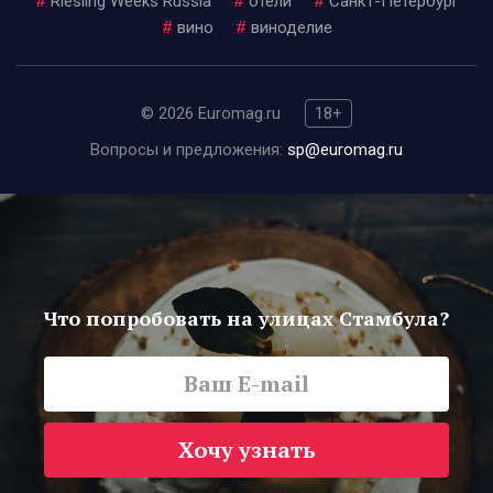
#
Riesling Weeks Russia
#
отели
#
Санкт-Петербург
#
вино
#
виноделие
© 2026 Euromag.ru
18+
Вопросы и предложения:
sp@euromag.ru
Что попробовать на улицах Стамбула?
Хочу узнать