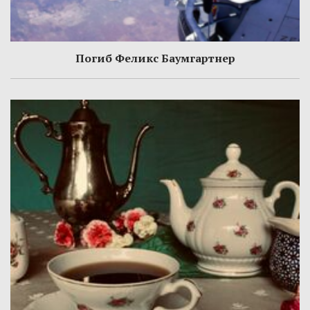
Погиб Феликс Баумгартнер