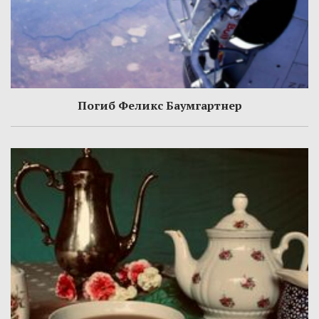
Погиб Феликс Баумгартнер