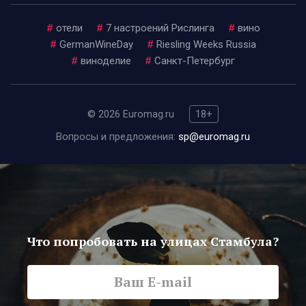
#
отели
#
7 настроений Рислинга
#
вино
#
GermanWineDay
#
Riesling Weeks Russia
#
виноделие
#
Санкт-Петербург
© 2026 Euromag.ru
18+
Вопросы и предложения:
sp@euromag.ru
Что попробовать на улицах Стамбула?