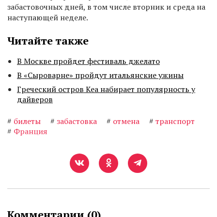
забастовочных дней, в том числе вторник и среда на
наступающей неделе.
Читайте также
В Москве пройдет фестиваль джелато
В «Сыроварне» пройдут итальянские ужины
Греческий остров Кеа набирает популярность у
дайверов
#
билеты
#
забастовка
#
отмена
#
транспорт
#
Франция
Комментарии (
0
)