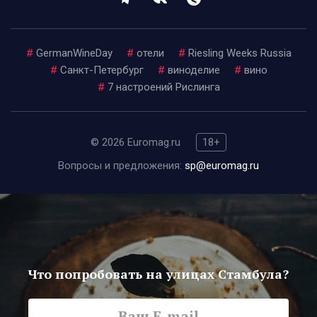
#
GermanWineDay
#
отели
#
Riesling Weeks Russia
#
Санкт-Петербург
#
виноделие
#
вино
#
7 настроений Рислинга
© 2026 Euromag.ru
18+
Вопросы и предложения:
sp@euromag.ru
Что попробовать на улицах Стамбула?