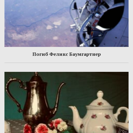
Погиб Феликс Баумгартнер