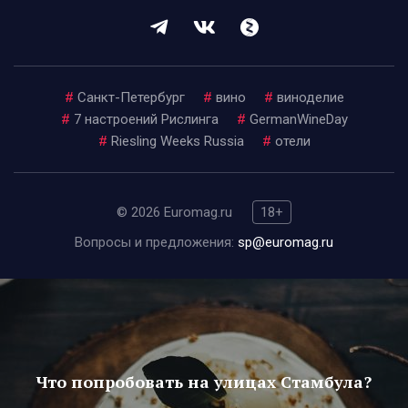
#
Санкт-Петербург
#
вино
#
виноделие
#
7 настроений Рислинга
#
GermanWineDay
#
Riesling Weeks Russia
#
отели
© 2026 Euromag.ru
18+
Вопросы и предложения:
sp@euromag.ru
Что попробовать на улицах Стамбула?