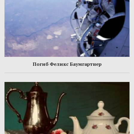
Погиб Феликс Баумгартнер