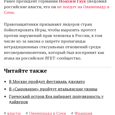
Ранее президент Германии
Йоахим Гаук
уведомил
российские власти, что он
не поедет на Олимпиаду в
Сочи
.
Правозащитники призывают лидеров стран
бойкотировать Игры, чтобы выразить протест
против нарушений прав человека в России, в том
числе из-за закона о запрете пропаганды
нетрадиционных сексуальных отношений среди
несовершеннолетних, который был воспринят как
атака на российское ЛГБТ-сообщество.
Читайте также
В Москве пройдет фестиваль джелато
В «Сыроварне» пройдут итальянские ужины
Греческий остров Кеа набирает популярность у
дайверов
#
власти
#
Олимпиада в Сочи
#
Франция