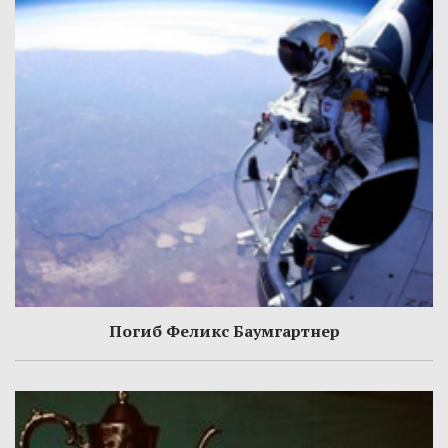
Погиб Феликс Баумгартнер