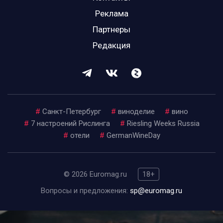
Реклама
Партнеры
Редакция
#
Санкт-Петербург
#
виноделие
#
вино
#
7 настроений Рислинга
#
Riesling Weeks Russia
#
отели
#
GermanWineDay
© 2026 Euromag.ru
18+
Вопросы и предложения:
sp@euromag.ru