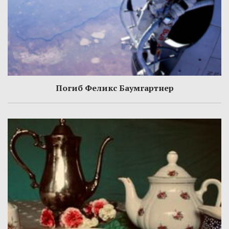
Погиб Феликс Баумгартнер