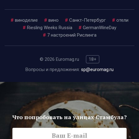
#
виноделие
#
вино
#
Санкт-Петербург
#
отели
#
Riesling Weeks Russia
#
GermanWineDay
#
7 настроений Рислинга
© 2026 Euromag.ru
18+
Вопросы и предложения:
sp@euromag.ru
Что попробовать на улицах Стамбула?