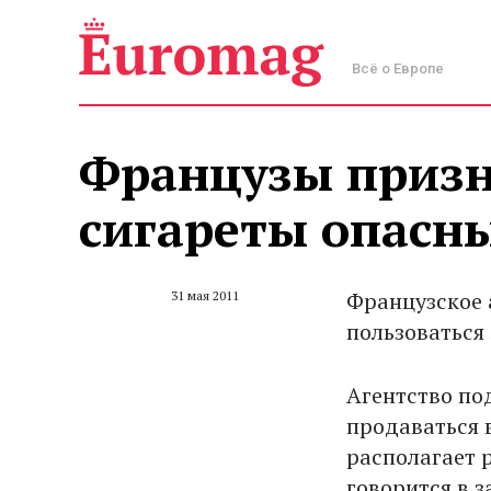
Всё о Европе
Французы призн
сигареты опасн
Французское 
31 мая 2011
пользоваться
Агентство по
продаваться в
располагает 
говорится в з