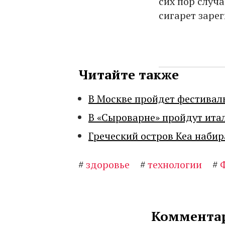
сих пор случ
сигарет заре
Читайте также
В Москве пройдет фестивал
В «Сыроварне» пройдут ита
Греческий остров Кеа набир
#
здоровье
#
технологии
#
Комментар