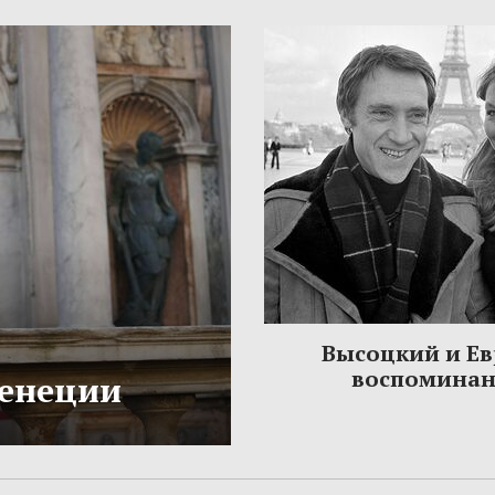
Высоцкий и Ев
воспомина
Венеции