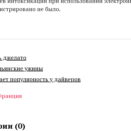
аев интоксикации при использовании электро
гистрировано не было.
ь джелато
льянские ужины
ает популярность у дайверов
Франция
ии (
0
)