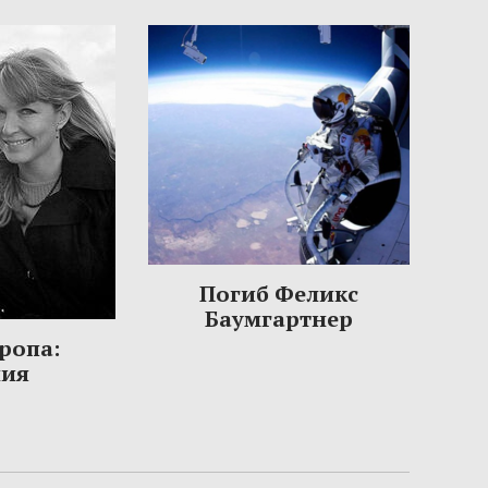
Погиб Феликс
Баумгартнер
ропа:
ния