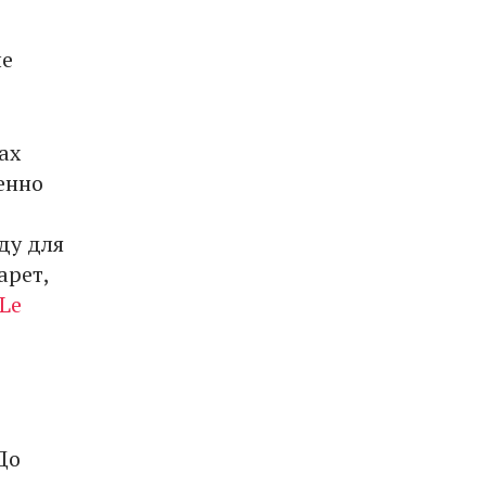
ле
ах
енно
ду для
арет,
Le
До