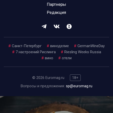
Партнеры
Редакция
#
Санкт-Петербург
#
виноделие
#
GermanWineDay
#
7 настроений Рислинга
#
Riesling Weeks Russia
#
вино
#
отели
© 2026 Euromag.ru
18+
Вопросы и предложения:
sp@euromag.ru