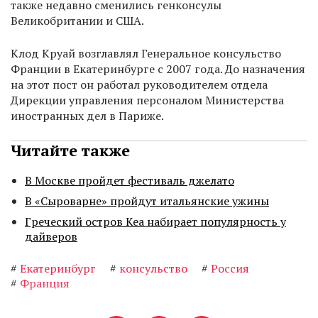
также недавно сменились генконсулы
Великобритании и США.
Клод Круай возглавлял Генеральное консульство
Франции в Екатеринбурге с 2007 года. До назначения
на этот пост он работал руководителем отдела
Дирекции управления персоналом Министерства
иностранных дел в Париже.
Читайте также
В Москве пройдет фестиваль джелато
В «Сыроварне» пройдут итальянские ужины
Греческий остров Кеа набирает популярность у
дайверов
#
Екатеринбург
#
консульство
#
Россия
#
Франция