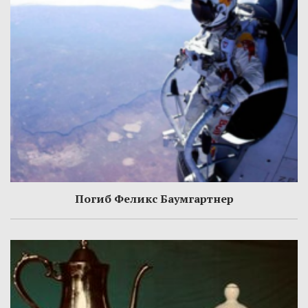
Погиб Феликс Баумгартнер