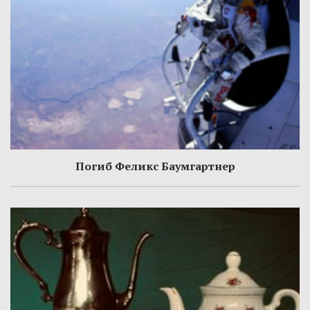
Погиб Феликс Баумгартнер