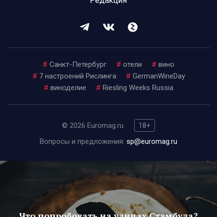
Редакция
#
Санкт-Петербург
#
отели
#
вино
#
7 настроений Рислинга
#
GermanWineDay
#
виноделие
#
Riesling Weeks Russia
© 2026 Euromag.ru
18+
Вопросы и предложения:
sp@euromag.ru
Что попробовать на улицах Стамбула?