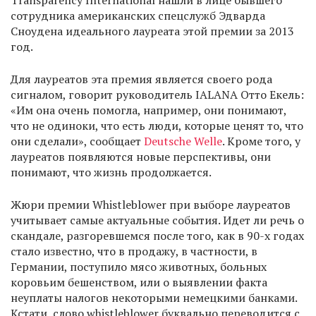
Transparency International нашли в лице бывшего
сотрудника американских спецслужб Эдварда
Сноудена идеального лауреата этой премии за 2013
год.
Для лауреатов эта премия является своего рода
сигналом, говорит руководитель IALANA Отто Екель:
«Им она очень помогла, например, они понимают,
что не одиноки, что есть люди, которые ценят то, что
они сделали», сообщает
Deutsche Welle
. Кроме того, у
лауреатов появляются новые перспективы, они
понимают, что жизнь продолжается.
Жюри премии Whistleblower при выборе лауреатов
учитывает самые актуальные события. Идет ли речь о
скандале, разгоревшемся после того, как в 90-х годах
стало известно, что в продажу, в частности, в
Германии, поступило мясо животных, больных
коровьим бешенством, или о выявлении факта
неуплаты налогов некоторыми немецкими банками.
Кстати, слово whistleblower буквально переводится с