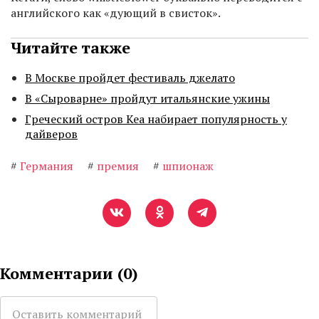
английского как «дующий в свисток».
Читайте также
В Москве пройдет фестиваль джелато
В «Сыроварне» пройдут итальянские ужины
Греческий остров Кеа набирает популярность у
дайверов
#
Германия
#
премия
#
шпионаж
Комментарии (
0
)