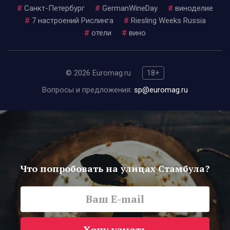
#
Санкт-Петербург
#
GermanWineDay
#
виноделие
#
7 настроений Рислинга
#
Riesling Weeks Russia
#
отели
#
вино
© 2026 Euromag.ru
18+
Вопросы и предложения:
sp@euromag.ru
Что попробовать на улицах Стамбула?
Хочу узнать