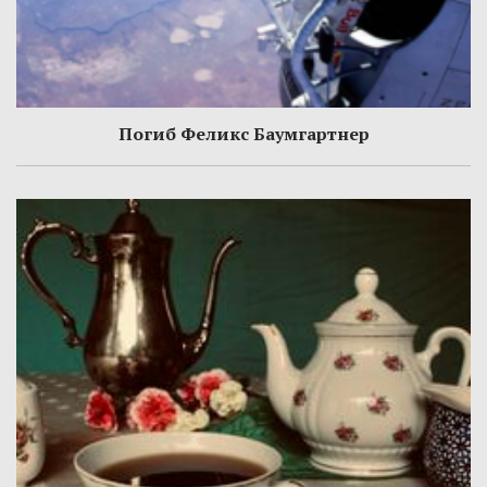
Погиб Феликс Баумгартнер