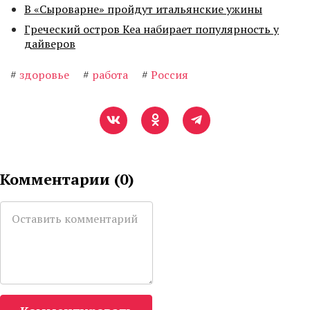
В «Сыроварне» пройдут итальянские ужины
Греческий остров Кеа набирает популярность у
дайверов
#
здоровье
#
работа
#
Россия
Комментарии (
0
)