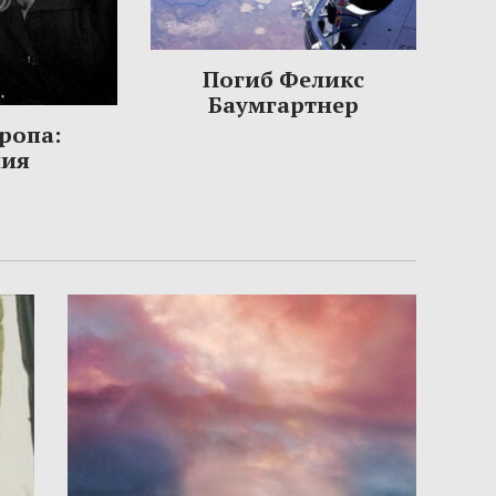
Погиб Феликс
Баумгартнер
ропа:
ния