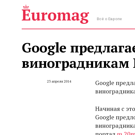
Всё о Европе
Google предлага
виноградникам 
Google предл
23 апреля 2014
виноградника
Начиная с это
Google предл
виноградника
портал
m.20mi