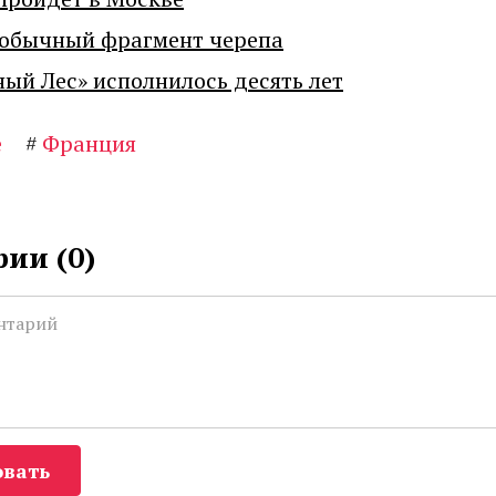
еобычный фрагмент черепа
ный Лес» исполнилось десять лет
е
#
Франция
ии (
0
)
вать