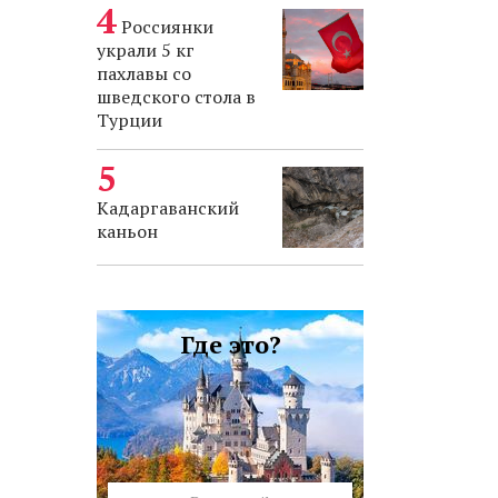
Россиянки
украли 5 кг
пахлавы со
шведского стола в
Турции
Кадаргаванский
каньон
Где это?