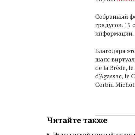
Собранный фо
градусов. 15
информации.
Благодаря эт
шанс виртуаль
de la Brède, l
d'Agassac, le 
Corbin Michot
Читайте также
Итальянский винный салон 