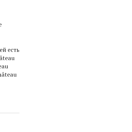
е
ей есть
âteau
teau
Château