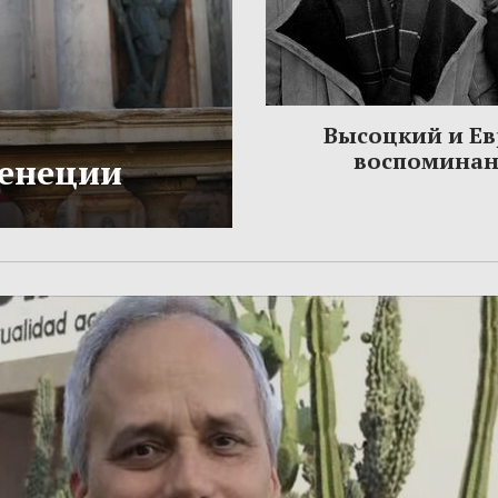
Высоцкий и Ев
воспомина
Венеции