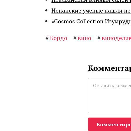
Испанские ученые нашли н
«Cosmos Collection Изумруд
#
Бордо
#
вино
#
винодели
Комментар
Комментиро