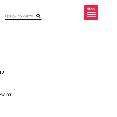
МЕНЮ
по
ew от