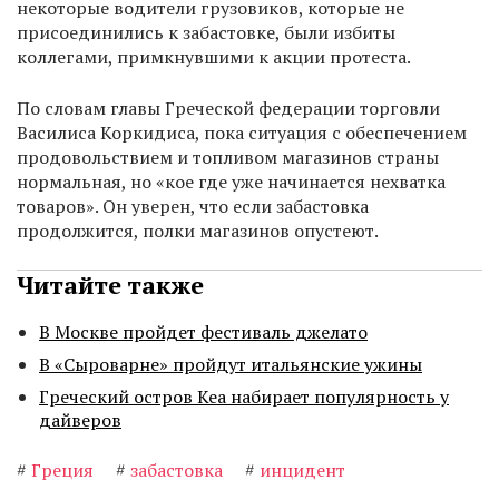
некоторые водители грузовиков, которые не
присоединились к забастовке, были избиты
коллегами, примкнувшими к акции протеста.
По словам главы Греческой федерации торговли
Василиса Коркидиса, пока ситуация с обеспечением
продовольствием и топливом магазинов страны
нормальная, но «кое где уже начинается нехватка
товаров». Он уверен, что если забастовка
продолжится, полки магазинов опустеют.
Читайте также
В Москве пройдет фестиваль джелато
В «Сыроварне» пройдут итальянские ужины
Греческий остров Кеа набирает популярность у
дайверов
#
Греция
#
забастовка
#
инцидент