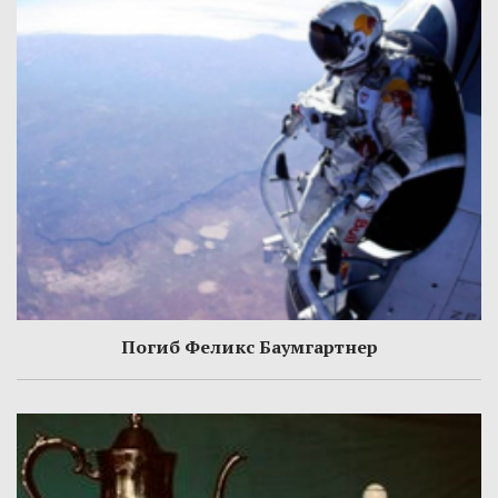
Погиб Феликс Баумгартнер