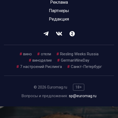
Реклама
Партнеры
Редакция
#
вино
#
отели
#
Riesling Weeks Russia
#
виноделие
#
GermanWineDay
#
7 настроений Рислинга
#
Санкт-Петербург
© 2026 Euromag.ru
18+
Вопросы и предложения:
sp@euromag.ru