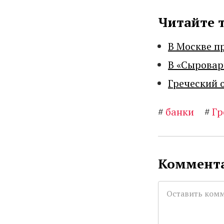
Читайте 
В Москве п
В «Сыровар
Греческий 
#
банки
#
Гр
Коммента