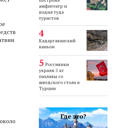
построил
амфитеатр и
водил туда
туристов
ое
редств
атвии
Кадаргаванский
каньон
Россиянки
украли 5 кг
пахлавы со
шведского стола в
Турции
Где это?
 около