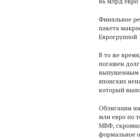
86 млрд евро 
Финальное ре
пакета макро
Еврогруппой 
В то же время
погашен долг
выпущенным 2
японских иен
который выпо
Облигации на
млн евро по 
МВФ, скромна
формальное о