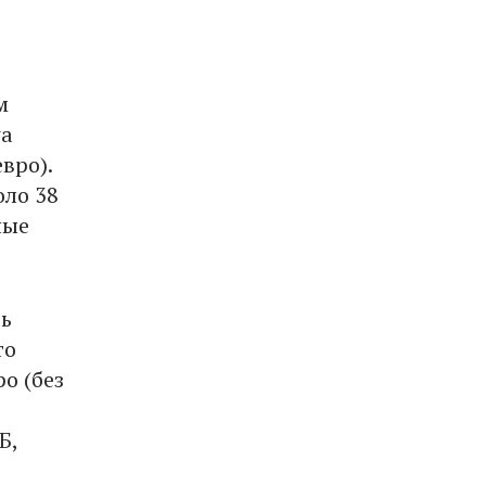
м
wa
вро).
оло 38
ные
ть
то
о (без
Б,