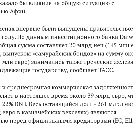
оказало бы влияние на общую ситуацию с
тью Афин.
иенах впервые были выпущены правительство
5 году. По данным инвестиционного банка Dai
х общая сумма составляет 20 млрд иен (145 млн е
, выпуском «самурайских бондов» на сумму ок
7 млн евро) занимались также греческие желез
адлежащие государству, сообщает ТАСС.
 и среднесрочная коммерческая задолженнос
ляет в настоящее время около 39 млрд евро, ч
 22% ВВП. Весь остающийся долг - 261 млрд евр
 евро в казначейских векселях) являются
ью перед официальными кредиторами (ЕС, ЕЦ