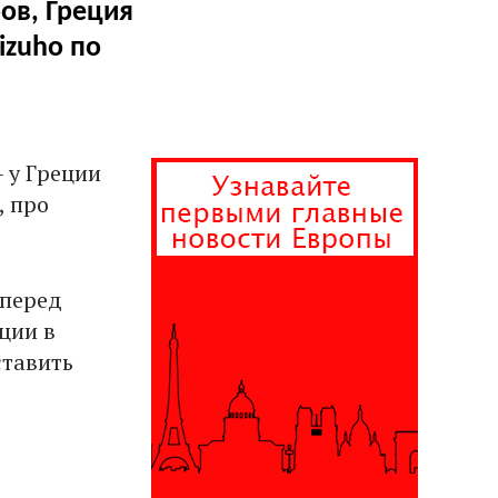
ов, Греция
izuho по
 у Греции
, про
 перед
ции в
ставить