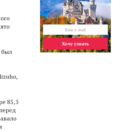
ного
нято
Хочу узнать
е был
izuho,
ре 85,3
 перед
давало
м