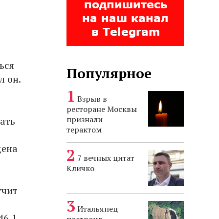
ься
Популярное
л он.
Взрыв в
ресторане Москвы
признали
ать
терактом
дена
7 вечных цитат
Кличко
учит
Итальянец
46,1