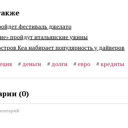
также
ройдет фестиваль джелато
не» пройдут итальянские ужины
остров Кеа набирает популярность у дайверов
еция
#
деньги
#
долги
#
евро
#
кредиты
рии (
0
)