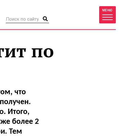
МЕНЮ
тит по
ом, что
получен.
. Итого,
уже более 2
и. Тем