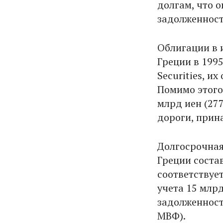
долгам, что 
задолженнос
Облигации в 
Греции в 199
Securities, и
Помимо этого
млрд иен (27
дороги, прин
Долгосрочная
Греции состав
соответствует
учета 15 млрд
задолженност
МВФ).