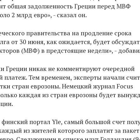
т общая задолженность Греции перед МВФ
оло 2 млрд евро», - сказал он.
реческого правительства на продление срока
га от 30 июня, как ожидается, будет обсуждат
кторов (МВФ) в предстоящие недели», - добави
и Греции никак не комментируют очередной
 платеж. Тем временем, эксперты начали счит
тки стран еврозоны. Немецкий журнал Focus
колько каждая из стран еврозоны будет вынуж
еции.
т финский портал Yle, самый большой счет пол
каждый из жителей которого заплатит за пакет
евро. Следующими в списке идут Голландия (9