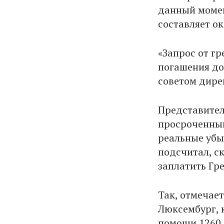
данный момен
составляет ок
«Запрос от г
погашения дол
советом дире
Представител
просроченный
реальные убы
подсчитал, с
заплатить Гр
Так, отмечае
Люксембург, 
помощи 1260 