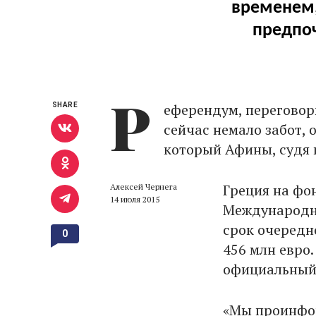
временем,
предпоч
Р
еферендум, переговор
SHARE
сейчас немало забот, 
который Афины, судя п
Греция на фо
Алексей Чернега
14 июля 2015
Международн
срок очередн
0
456 млн евро
официальный
«Мы проинфор