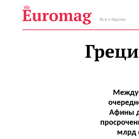
Всё о Европе
Греци
Междун
очередн
Афины д
просроченн
млрд 