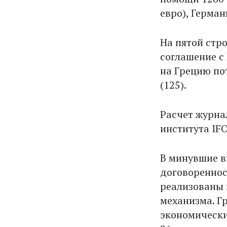
евро), Германи
На пятой стр
соглашение с
на Грецию пот
(125).
Расчет журна
института IF
В минувшие в
договореннос
реализованы 
механизма. Г
экономически