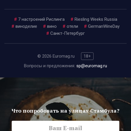
#
7 настроений Рислинга
#
Riesling Weeks Russia
#
виноделие
#
вино
#
отели
#
GermanWineDay
#
Санкт-Петербург
© 2026 Euromag.ru
18+
Вопросы и предложения:
sp@euromag.ru
Что попробовать на улицах Стамбула?