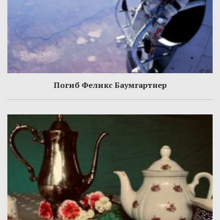
Погиб Феликс Баумгартнер