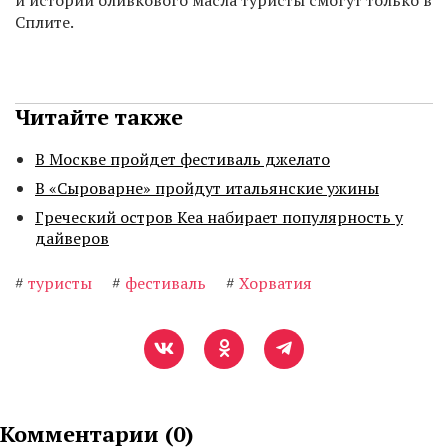
и истории оливкового масла туристы смогут только в
Сплите.
Читайте также
В Москве пройдет фестиваль джелато
В «Сыроварне» пройдут итальянские ужины
Греческий остров Кеа набирает популярность у
дайверов
#
туристы
#
фестиваль
#
Хорватия
Комментарии (
0
)