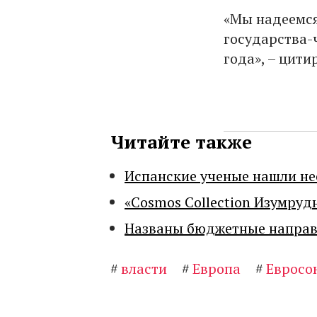
«Мы надеемся
государства-
года», – цити
Читайте также
Испанские ученые нашли н
«Cosmos Collection Изумруд
Названы бюджетные направл
#
власти
#
Европа
#
Евросо