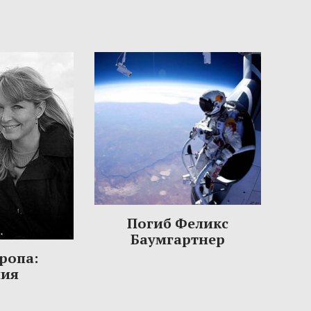
Погиб Феликс
Баумгартнер
ропа:
ния