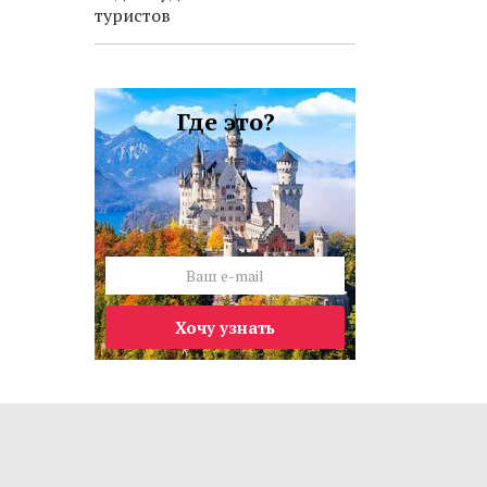
туристов
Где это?
Хочу узнать