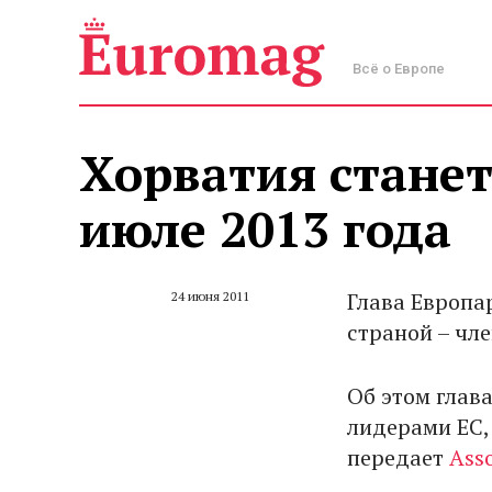
Всё о Европе
Хорватия станет
июле 2013 года
Глава Европар
24 июня 2011
страной – чл
Об этом глав
лидерами ЕС,
передает
Asso