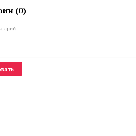
ии (
0
)
вать