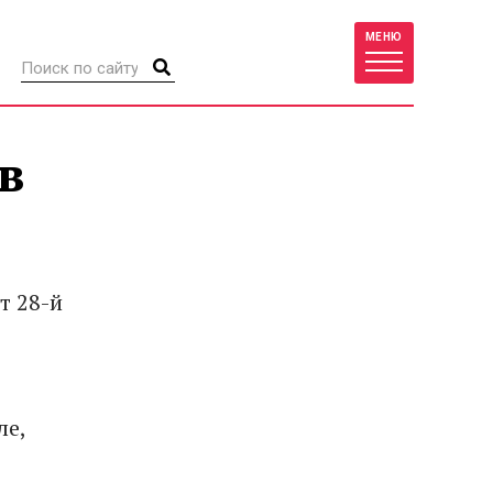
МЕНЮ
в
т 28-й
ле,