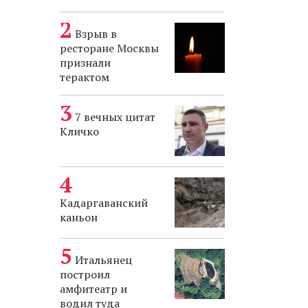
Взрыв в
ресторане Москвы
признали
терактом
7 вечных цитат
Кличко
Кадаргаванский
каньон
Итальянец
построил
амфитеатр и
водил туда