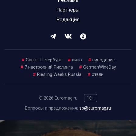
Реклама
Партнеры
Редакция
#
Санкт-Петербург
#
вино
#
виноделие
#
7 настроений Рислинга
#
GermanWineDay
#
Riesling Weeks Russia
#
отели
© 2026 Euromag.ru
18+
Вопросы и предложения:
sp@euromag.ru