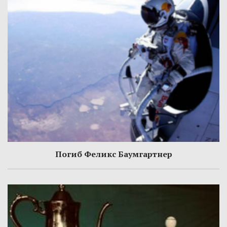
Погиб Феликс Баумгартнер