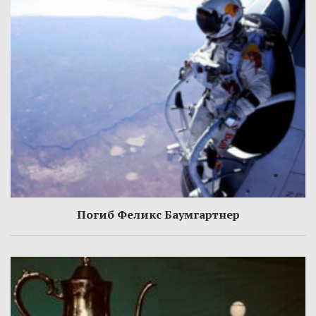
Погиб Феликс Баумгартнер