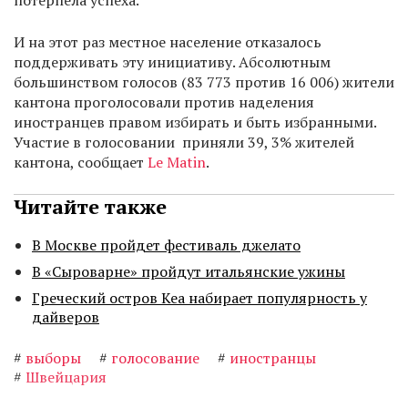
потерпела успеха.
И на этот раз местное население отказалось
поддерживать эту инициативу. Абсолютным
большинством голосов (83 773 против 16 006) жители
кантона проголосовали против наделения
иностранцев правом избирать и быть избранными.
Участие в голосовании приняли 39, 3% жителей
кантона, сообщает
Le Matin
.
Читайте также
В Москве пройдет фестиваль джелато
В «Сыроварне» пройдут итальянские ужины
Греческий остров Кеа набирает популярность у
дайверов
#
выборы
#
голосование
#
иностранцы
#
Швейцария