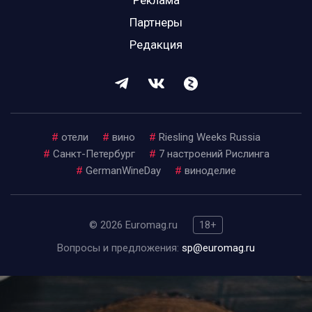
Реклама
Партнеры
Редакция
#
отели
#
вино
#
Riesling Weeks Russia
#
Санкт-Петербург
#
7 настроений Рислинга
#
GermanWineDay
#
виноделие
© 2026 Euromag.ru
18+
Вопросы и предложения:
sp@euromag.ru