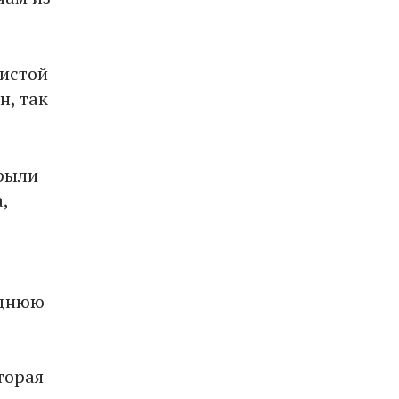
нистой
н, так
крыли
,
еднюю
торая