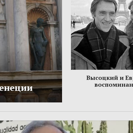
Высоцкий и Ев
воспомина
Венеции