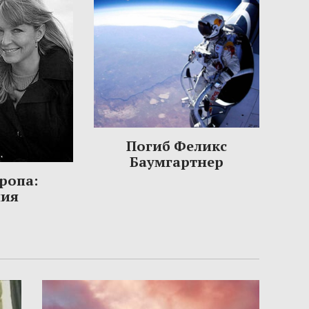
Погиб Феликс
Баумгартнер
ропа:
ния