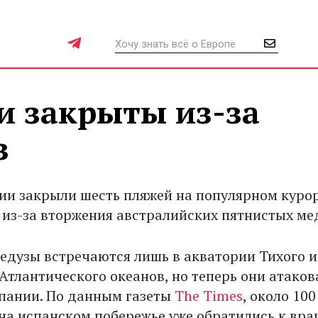
и закрыты из-за
з
ии закрыли шесть пляжей на популярном куро
 из-за вторжения австралийских пятнистых мед
едузы встречаются лишь в акватории Тихого и
Атлантического океанов, но теперь они атаков
пании. По данным газеты
The Times
, около 100
а испанском побережье уже обратились к вра