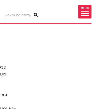
МЕНЮ
рте
уз.
али
чам из-