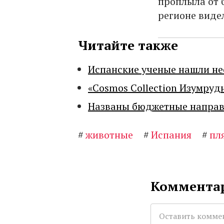
проплыла от б
регионе видел
Читайте также
Испанские ученые нашли н
«Cosmos Collection Изумруд
Названы бюджетные направл
#
животные
#
Испания
#
пл
Комментар