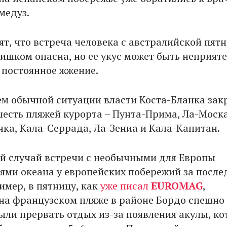
 медуз.
ят, что встреча человека с австралийской пят
ишком опасна, но ее укус может быть неприяте
 постоянное жжение.
сем обычной ситуации власти Коста-Бланка за
шесть пляжей курорта – Пунта-Прима, Ла-Моска
ка, Кала-Серрада, Ла-Зениа и Кала-Капитан.
ой случай встречи с необычными для Европы
ями океана у европейских побережий за посл
имер, в пятницу, как
уже писал
EUROMAG
,
а французском пляже в районе Бордо спешно
ли прервать отдых из-за появления акулы, ко