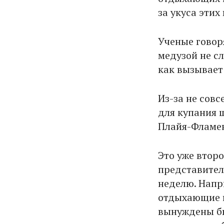
за укуса этих
Ученые говор
медузой не сл
как вызывает
Из-за не сов
для купания 
Плайя-Фламен
Это уже втор
представител
неделю. Напр
отдыхающие н
вынуждены бы