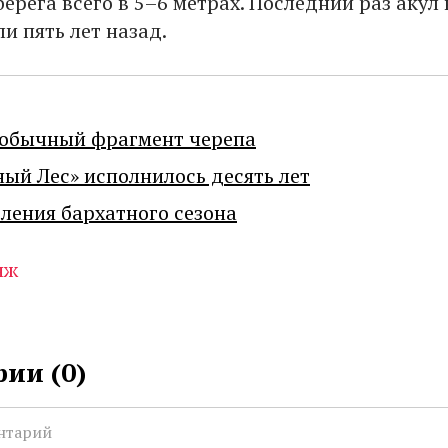
ерега всего в 5–6 метрах. Последний раз акул 
и пять лет назад.
еобычный фрагмент черепа
ный Лес» исполнилось десять лет
ения бархатного сезона
яж
ии (
0
)