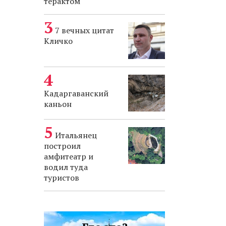
терактом
7 вечных цитат
Кличко
Кадаргаванский
каньон
Итальянец
построил
амфитеатр и
водил туда
туристов