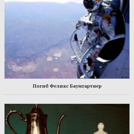
Погиб Феликс Баумгартнер