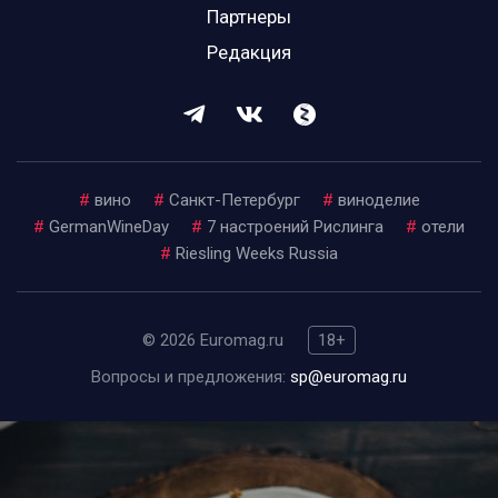
Партнеры
Редакция
#
вино
#
Санкт-Петербург
#
виноделие
#
GermanWineDay
#
7 настроений Рислинга
#
отели
#
Riesling Weeks Russia
© 2026 Euromag.ru
18+
Вопросы и предложения:
sp@euromag.ru