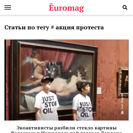
Статьи по тегу # акция протеста
Экоактивисты разбили стекло картины
Веласкеса в Национальной галерее Лондона