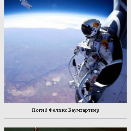
Погиб Феликс Баумгартнер