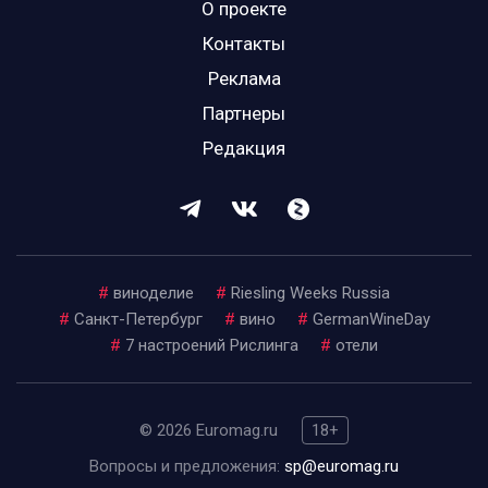
О проекте
Контакты
Реклама
Партнеры
Редакция
#
виноделие
#
Riesling Weeks Russia
#
Санкт-Петербург
#
вино
#
GermanWineDay
#
7 настроений Рислинга
#
отели
© 2026 Euromag.ru
18+
Вопросы и предложения:
sp@euromag.ru