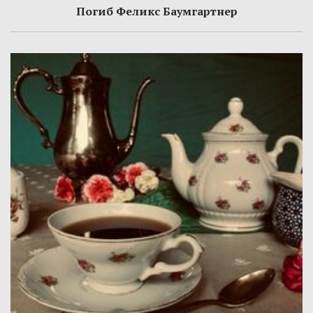
Погиб Феликс Баумгартнер