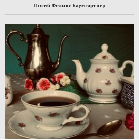
Погиб Феликс Баумгартнер