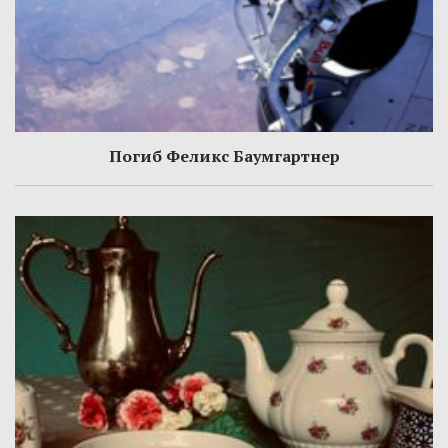
Погиб Феликс Баумгартнер