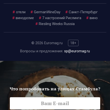
#
отели
#
GermanWineDay
#
Санкт-Петербург
#
виноделие
#
7 настроений Рислинга
#
вино
#
Riesling Weeks Russia
© 2026 Euromag.ru
18+
Вопросы и предложения:
sp@euromag.ru
Что попробовать на улицах Стамбула?