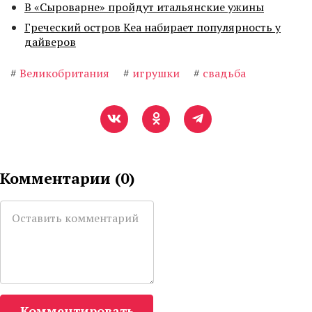
В «Сыроварне» пройдут итальянские ужины
Греческий остров Кеа набирает популярность у
дайверов
#
Великобритания
#
игрушки
#
свадьба
Комментарии (
0
)
Комментировать