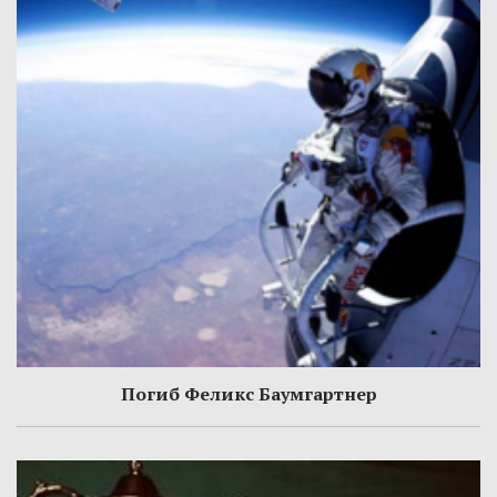
Погиб Феликс Баумгартнер