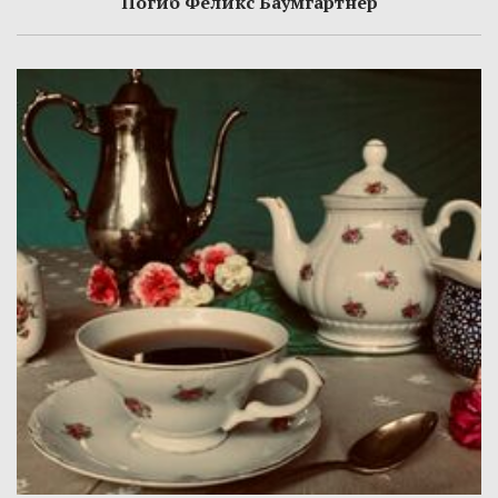
Погиб Феликс Баумгартнер