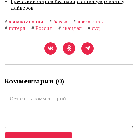
Греческий остров Кеа набирает популярность у
дайверов
#
авиакомпания
#
багаж
#
пассажиры
#
потеря
#
Россия
#
скандал
#
суд
Комментарии (
0
)