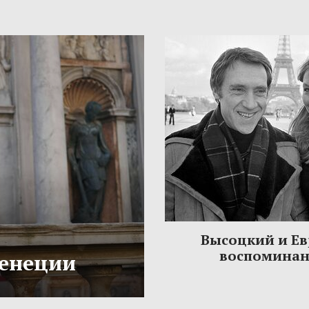
Высоцкий и Ев
воспомина
Венеции