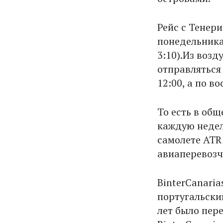
Рейс с Тенери
понедельникам
3:10).Из воз
отправляться
12:00, а по во
То есть в об
каждую недел
самолете ATR 
авиаперевозч
BinterCanari
португальски
лет было пер