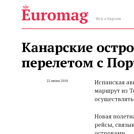
Всё о Европе
Канарские остр
перелетом с Пор
Испанская ав
22 июня 2010
маршрут из Т
осуществлятьс
Новая полетн
рейсы, связы
островами.