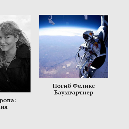
Погиб Феликс
Баумгартнер
ропа:
ния