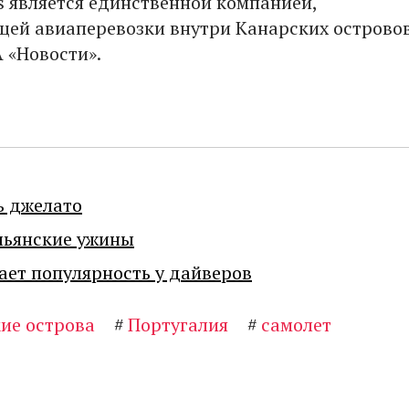
as является единственной компанией,
ей авиаперевозки внутри Канарских островов
 «Новости».
ь джелато
льянские ужины
ает популярность у дайверов
ие острова
#
Португалия
#
самолет