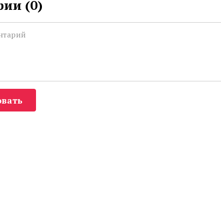
ии (
0
)
вать