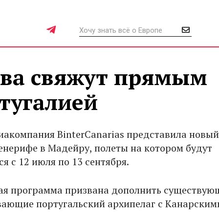
ова свяжут прямым
тугалией
иакомпания BinterCanarias представила новый
енерифе в Мадейру, полеты на котором будут
я с 12 июля по 13 сентября.
ая программа призвана дополнить существую
вающие португальский архипелаг с Канарским