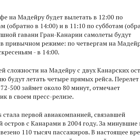
фе на Мадейру будет вылетать в 12:00 по
 (обратно в 14:00) и в 11:10 по субботам (обр
душной гавани Гран-Канарии самолеты будут
 в привычном режиме: по четвергам на Мадейр
скресеньям - в 14:00.
щей сложности на Мадейру с двух Канарских ос
ю будут летать четыре прямых рейса. Перелет
72-500 займет около 80 минут, отмечает
ик в своем пресс-релизе.
as стала первой авиакомпанией, связавшей
й остров с Канарами в 2004 году. За минувшие
евезено 110 тысяч пассажиров. В настоящее вр