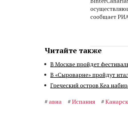
BinterCanari
осуществляющ
сообщает РИА
Читайте также
В Москве пройдет фестивал
В «Сыроварне» пройдут ита
Греческий остров Кеа набир
#
авиа
#
Испания
#
Канарск