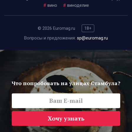
#
вино
#
виноделие
© 2026 Euromag.ru
18+
Вопросы и предложения:
sp@euromag.ru
Что попробовать на улицах Стамбула?
Хочу узнать