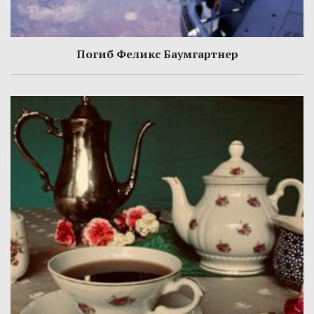
Погиб Феликс Баумгартнер