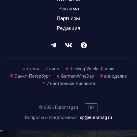
Реклама
Партнеры
Редакция
#
отели
#
вино
#
Riesling Weeks Russia
#
Санкт-Петербург
#
GermanWineDay
#
виноделие
#
7 настроений Рислинга
© 2026 Euromag.ru
18+
Вопросы и предложения:
sp@euromag.ru