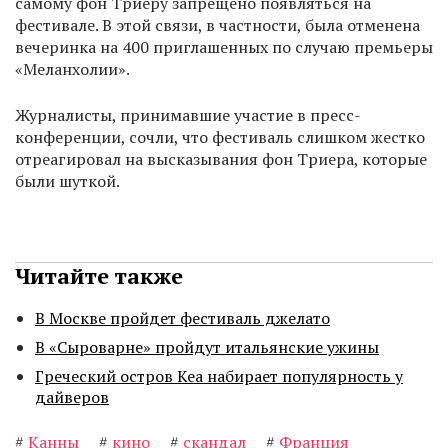
самому фон Триеру запрещено появляться на
фестивале. В этой связи, в частности, была отменена
вечеринка на 400 приглашенных по случаю премьеры
«Меланхолии».
Журналисты, принимавшие участие в пресс-
конференции, сочли, что фестиваль слишком жестко
отреагировал на высказывания фон Триера, которые
были шуткой.
Читайте также
В Москве пройдет фестиваль джелато
В «Сыроварне» пройдут итальянские ужины
Греческий остров Кеа набирает популярность у
дайверов
#
Канны
#
кино
#
скандал
#
Франция