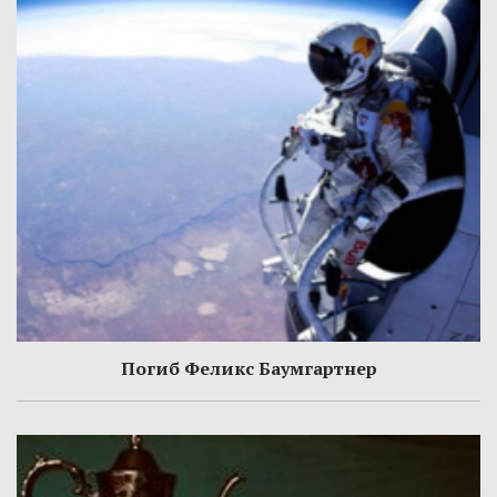
Погиб Феликс Баумгартнер