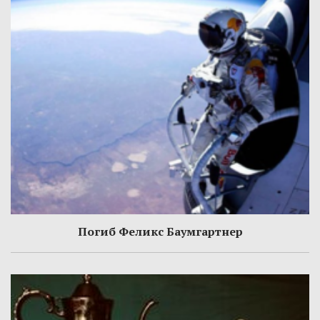
Погиб Феликс Баумгартнер