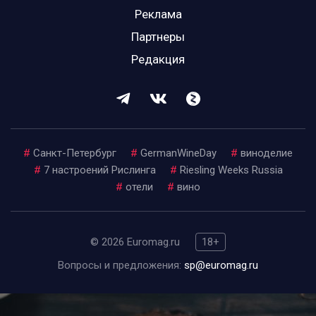
Реклама
Партнеры
Редакция
#
Санкт-Петербург
#
GermanWineDay
#
виноделие
#
7 настроений Рислинга
#
Riesling Weeks Russia
#
отели
#
вино
© 2026 Euromag.ru
18+
Вопросы и предложения:
sp@euromag.ru