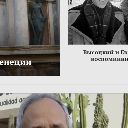
Высоцкий и Ев
воспомина
Венеции