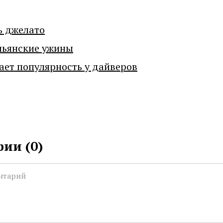
ь джелато
льянские ужины
ает популярность у дайверов
ии (
0
)