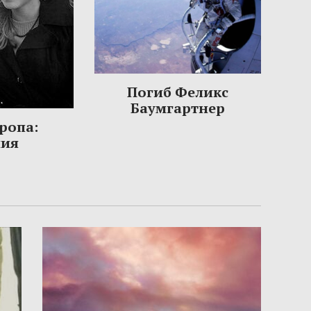
Погиб Феликс
Баумгартнер
ропа:
ния