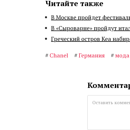
Читайте также
В Москве пройдет фестивал
В «Сыроварне» пройдут ита
Греческий остров Кеа набир
#
Chanel
#
Германия
#
мода
Комментар