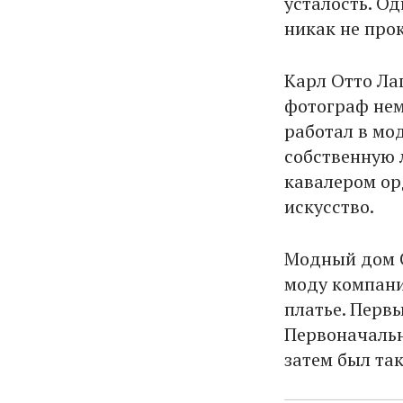
усталость. Од
никак не про
Карл Отто Ла
фотограф нем
работал в мод
собственную л
кавалером ор
искусство.
Модный дом C
моду компани
платье. Первы
Первоначальн
затем был та