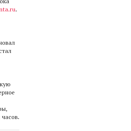
пока
nta.ru
.
сновал
стал
скую
ерное
ры,
 часов.