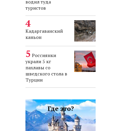
водил туда
туристов
Кадаргаванский
каньон
Россиянки
украли 5 кг
пахлавы со
шведского стола в
Турции
Где это?