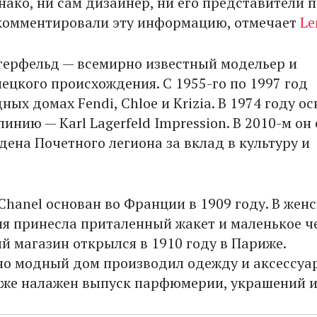
нако, ни сам дизайнер, ни его представители 
комментировали эту информацию, отмечает
Le
герфельд — всемирно известный модельер и
ецкого происхождения. С 1955-го по 1997 год
ных домах Fendi, Chloe и Krizia. В 1974 году о
инию — Karl Lagerfeld Impression. В 2010-м он 
дена Почетного легиона за вклад в культуру и
hanel основан во Франции в 1909 году. В жен
я принесла приталенный жакет и маленькое ч
й магазин открылся в 1910 году в Париже.
о модный дом производил одежду и аксессуа
кже налажен выпуск парфюмерии, украшений и