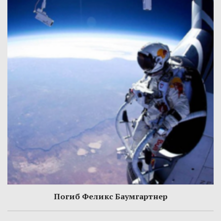
Погиб Феликс Баумгартнер