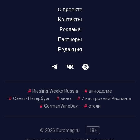
О проекте
Контакты
Реклама
Партнеры
Редакция
#
Riesling Weeks Russia
#
виноделие
#
Санкт-Петербург
#
вино
#
7 настроений Рислинга
#
GermanWineDay
#
отели
© 2026 Euromag.ru
18+