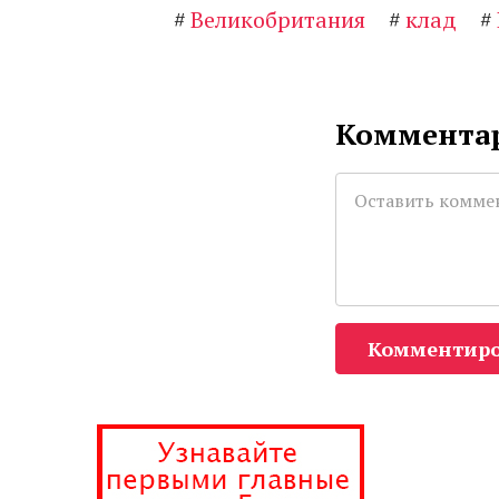
#
Великобритания
#
клад
#
Комментар
Комментиро