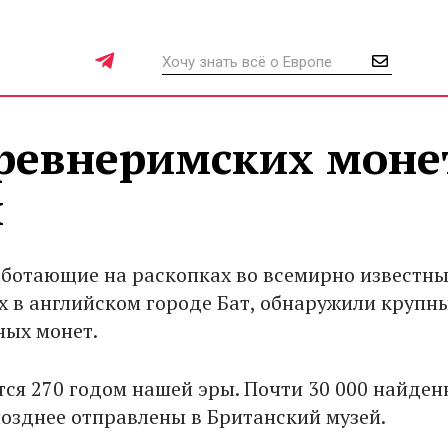
древнеримских моне
и
аботающие на раскопках во всемирно известн
х в английском городе Бат, обнаружили крупн
ных монет.
ся 270 годом нашей эры. Почти 30 000 найде
позднее отправлены в Британский музей.