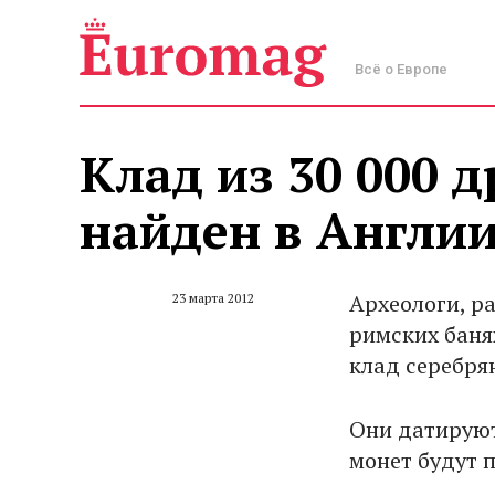
Всё о Европе
Клад из 30 000 
найден в Англи
Археологи, р
23 марта 2012
римских баня
клад серебря
Они датируют
монет будут 