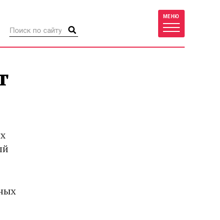
МЕНЮ
т
ых
ый
нных