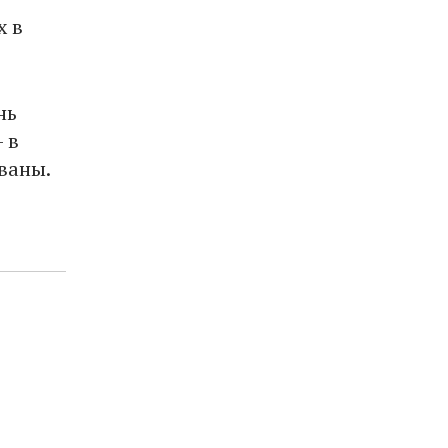
х в
нь
 в
ваны.