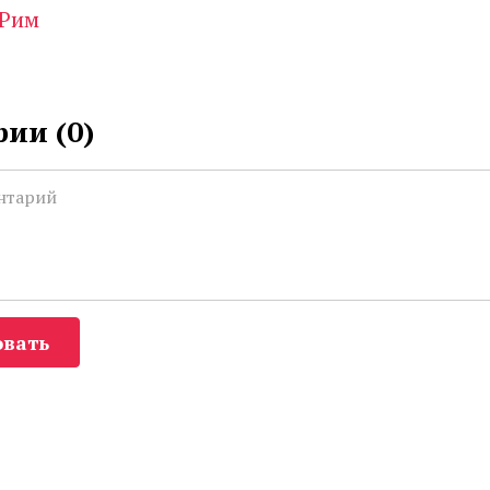
Рим
ии (
0
)
вать