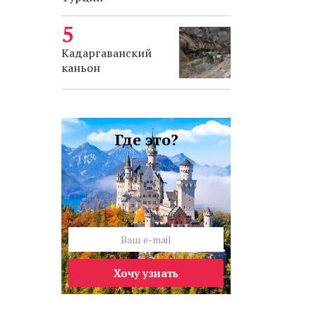
Кадаргаванский
каньон
Где это?
Хочу узнать