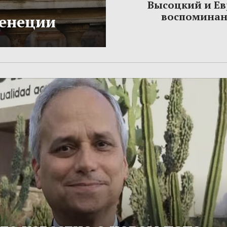
Высоцкий и Ев
воспомина
Венеции