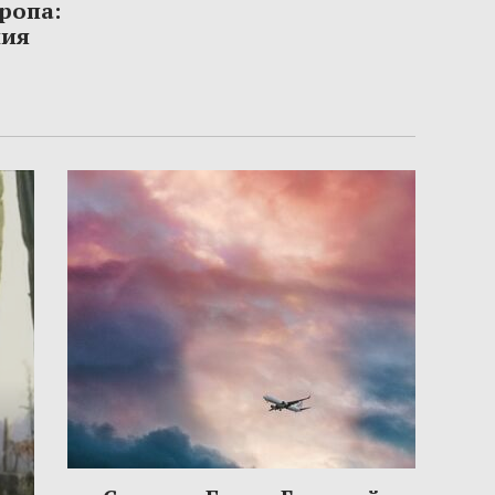
ропа:
ния