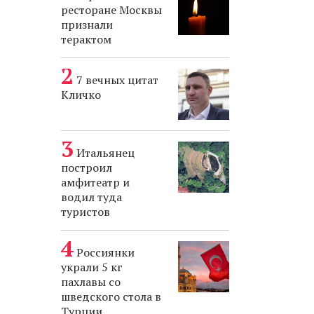
ресторане Москвы
признали
терактом
7 вечных цитат
Кличко
Итальянец
построил
амфитеатр и
водил туда
туристов
Россиянки
украли 5 кг
пахлавы со
шведского стола в
Турции