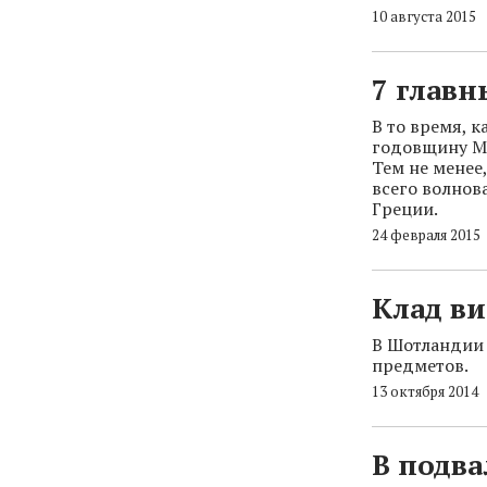
10 августа 2015
7 глав
В то время, к
годовщину Ма
Тем не менее
всего волнов
Греции.
24 февраля 2015
Клад в
В Шотландии 
предметов.
13 октября 2014
В подва