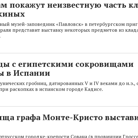
м покажут неизвестную часть к
киных
ный музей-заповедник «Павловск» в петербургском приг
раля представит выставку некоторых предметов из клад
.
цы с египетскими сокровищами
ы в Испании
унических гробниц, датированных V и IV веками до н.э.,
при раскопках в испанском городе Кадисе.
ища графа Монте-Кристо выстави
этрусском городке-крепости Сована (в провинции Гроссе