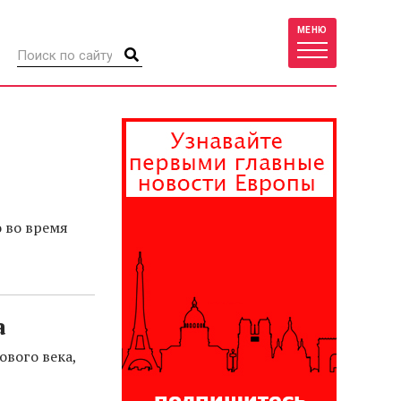
МЕНЮ
о во время
а
вого века,