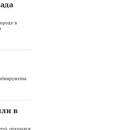
лада
ороде в
а
 обнаружены
ли в
то), открылся