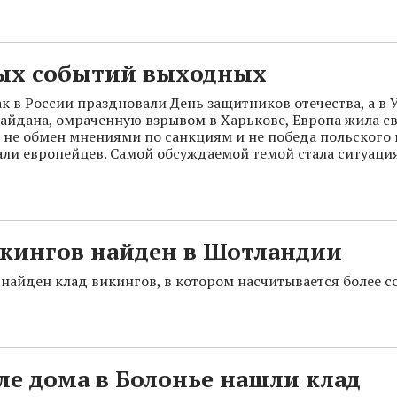
ных событий выходных
ак в России праздновали День защитников отечества, а в 
йдана, омраченную взрывом в Харькове, Европа жила с
, не обмен мнениями по санкциям и не победа польского
али европейцев. Самой обсуждаемой темой стала ситуаци
икингов найден в Шотландии
найден клад викингов, в котором насчитывается более с
ле дома в Болонье нашли клад