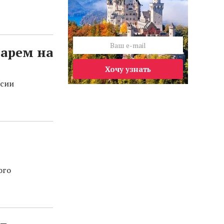
арем на
Хочу узнать
ссии
ого