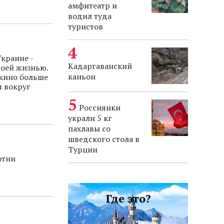
амфитеатр и
водил туда
туристов
Украине -
Кадаргаванский
воей жизнью.
каньон
 кино больше
я вокруг
Россиянки
украли 5 кг
пахлавы со
шведского стола в
Турции
отни
Где это?