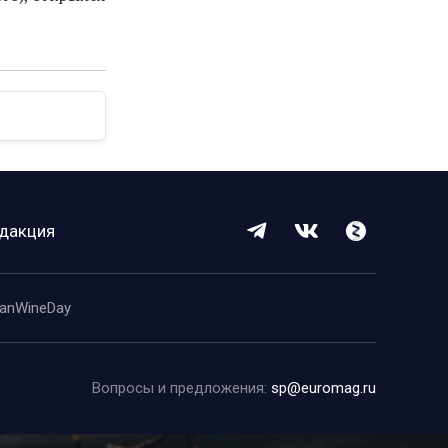
дакция
anWineDay
Вопросы и предложения:
sp@euromag.ru