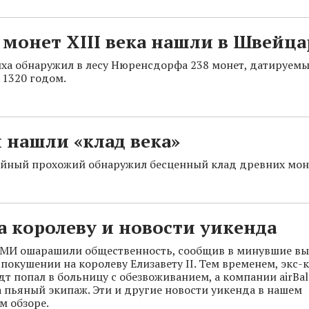
 монет XIII века нашли в Швейц
ха обнаружил в лесу Нюренсдорфа 238 монет, датируем
 1320 годом.
 нашли «клад века»
айный прохожий обнаружил бесценный клад древних мон
а королеву и новости уикенда
СМИ ошарашили общественность, сообщив в минувшие вы
покушении на королеву Елизавету II. Тем временем, экс-
т попал в больницу с обезвоживанием, а компании airBal
а пьяный экипаж. Эти и другие новости уикенда в нашем
м обзоре.