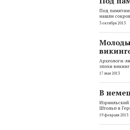
Под па
Под памятник
нашли сокро
3 октября 2013
Молоды
викинг
Археологи-лю
эпохи викинг
17 мая 2013
В немец
Израильский 
Штольп в Гер
19 февраля 2013