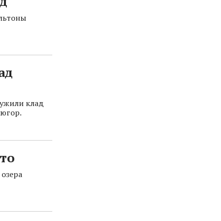
д
Альтоны
ад
ружили клад
бюгор.
ото
 озера