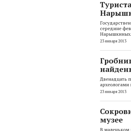
Туриста
Нарыш
Государствен
середине фев
Нарышкиных
23 января 2013
Гробни
найден
Двенадцать п
археологами 
23 января 2013
Сокров
музее
В маленьком 