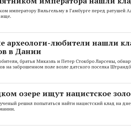
мятником императора нашли кла
ом императору Вильгельму в Гамбурге перед ратушей 
вище.
е археологи-любители нашли кл
ов в Дании
бители, братья Микаэль и Петер Стокбро Ларсены, обна
ов на заброшенном поле возле датского поселка Штранд
ком озере ищут нацистское зол
ученый решил попытаться найти нацистский клад на дне
мании.