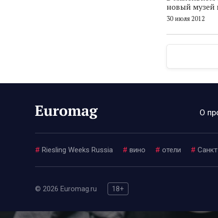
новый музей 
30 июля 2012
О пр
#
Riesling Weeks Russia
#
вино
#
отели
#
Санкт
© 2026 Euromag.ru
18+