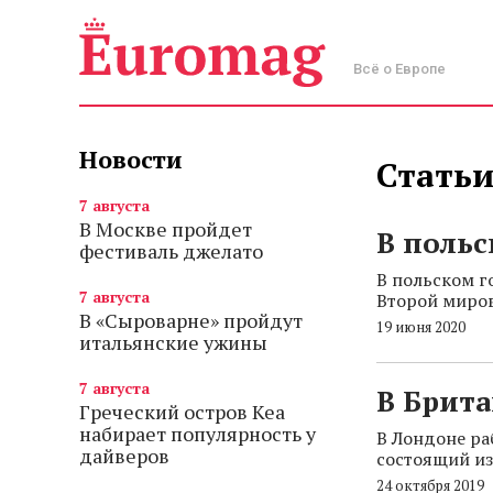
Всё о Европе
Новости
Статьи
7 августа
В Москве пройдет
В польс
фестиваль джелато
В польском г
7 августа
Второй миров
В «Сыроварне» пройдут
19 июня 2020
итальянские ужины
7 августа
В Брита
Греческий остров Кеа
набирает популярность у
В Лондоне ра
дайверов
состоящий из
24 октября 2019