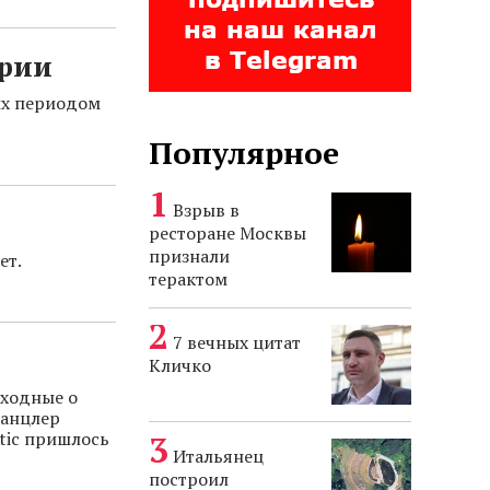
арии
ых периодом
Популярное
Взрыв в
ресторане Москвы
признали
ет.
терактом
7 вечных цитат
Кличко
ходные о
канцлер
tic пришлось
Итальянец
построил