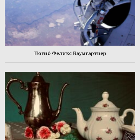
Погиб Феликс Баумгартнер