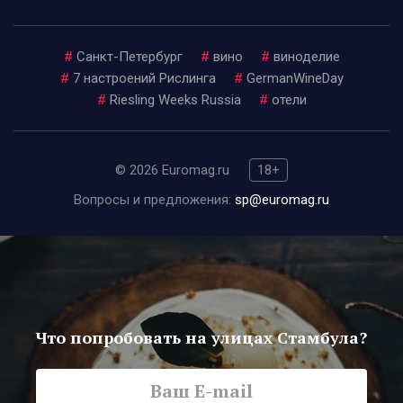
#
Санкт-Петербург
#
вино
#
виноделие
#
7 настроений Рислинга
#
GermanWineDay
#
Riesling Weeks Russia
#
отели
© 2026 Euromag.ru
18+
Вопросы и предложения:
sp@euromag.ru
Что попробовать на улицах Стамбула?