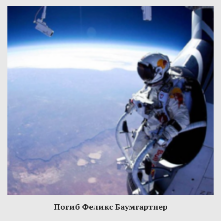
Погиб Феликс Баумгартнер