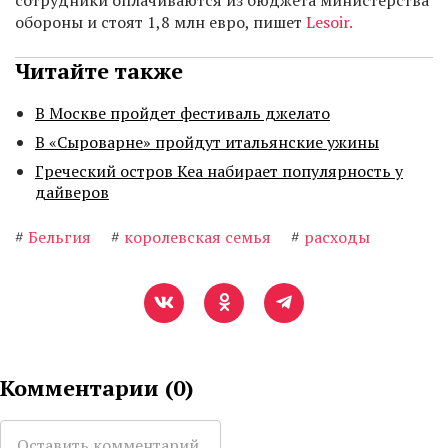
сотрудники оплачиваются из бюджета министерства
обороны и стоят 1,8 млн евро, пишет
Lesoir.
Читайте также
В Москве пройдет фестиваль джелато
В «Сыроварне» пройдут итальянские ужины
Греческий остров Кеа набирает популярность у
дайверов
#
Бельгия
#
королевская семья
#
расходы
Комментарии (
0
)