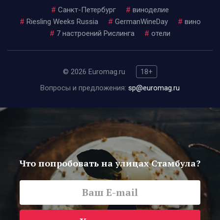
#
Санкт-Петербург
#
виноделие
#
Riesling Weeks Russia
#
GermanWineDay
#
вино
#
7 настроений Рислинга
#
отели
© 2026 Euromag.ru
18+
Вопросы и предложения:
sp@euromag.ru
Что попробовать на улицах Стамбула?