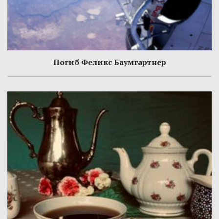
Погиб Феликс Баумгартнер