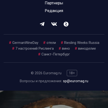
Партнеры
Редакция
#
GermanWineDay
#
отели
#
Riesling Weeks Russia
#
7 настроений Рислинга
#
вино
#
виноделие
#
Санкт-Петербург
© 2026 Euromag.ru
18+
Вопросы и предложения:
sp@euromag.ru