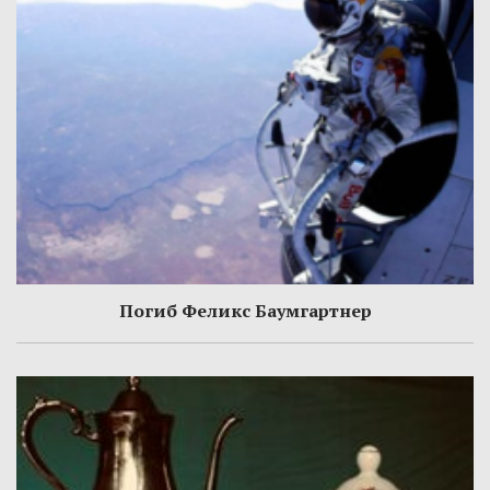
Погиб Феликс Баумгартнер