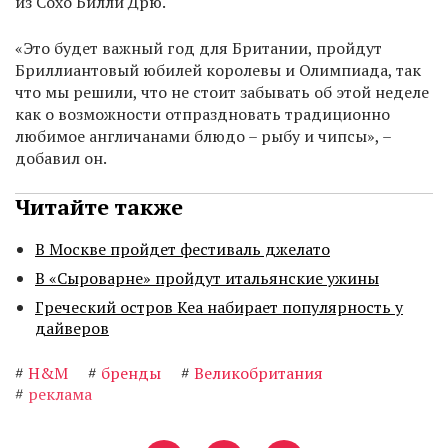
из Сохо Билли Дрю.
«Это будет важный год для Британии, пройдут
Бриллиантовый юбилей королевы и Олимпиада, так
что мы решили, что не стоит забывать об этой неделе
как о возможности отпраздновать традиционно
любимое англичанами блюдо – рыбу и чипсы», –
добавил он.
Читайте также
В Москве пройдет фестиваль джелато
В «Сыроварне» пройдут итальянские ужины
Греческий остров Кеа набирает популярность у
дайверов
#
H&M
#
бренды
#
Великобритания
#
реклама