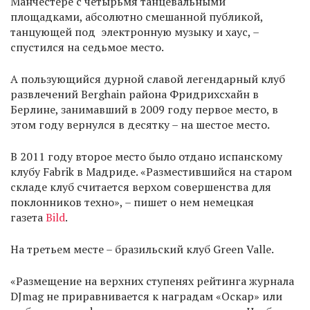
Манчестере с четырьмя танцевальными
площадками, абсолютно смешанной публикой,
танцующей под электронную музыку и хаус, –
спустился на седьмое место.
А пользующийся дурной славой легендарный клуб
развлечений Berghain района Фридрихсхайн в
Берлине, занимавший в 2009 году первое место, в
этом году вернулся в десятку – на шестое место.
В 2011 году второе место было отдано испанскому
клубу Fabrik в Мадриде. «Разместившийся на старом
складе клуб считается верхом совершенства для
поклонников техно», – пишет о нем немецкая
газета
Bild
.
На третьем месте – бразильский клуб Green Valle.
«Размещение на верхних ступенях рейтинга журнала
DJmag не приравнивается к наградам «Оскар» или