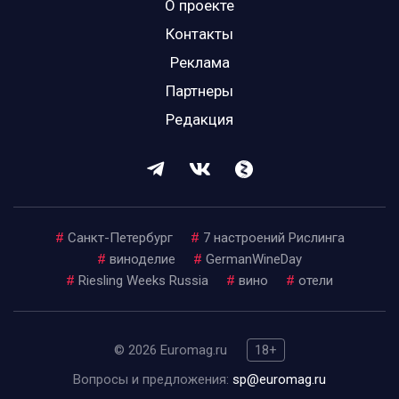
О проекте
Контакты
Реклама
Партнеры
Редакция
#
Санкт-Петербург
#
7 настроений Рислинга
#
виноделие
#
GermanWineDay
#
Riesling Weeks Russia
#
вино
#
отели
© 2026 Euromag.ru
18+
Вопросы и предложения:
sp@euromag.ru