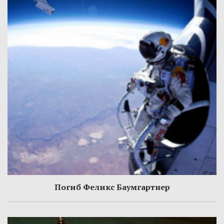
Погиб Феликс Баумгартнер