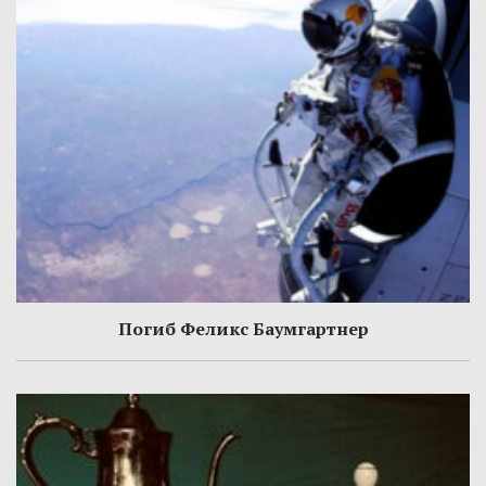
Погиб Феликс Баумгартнер