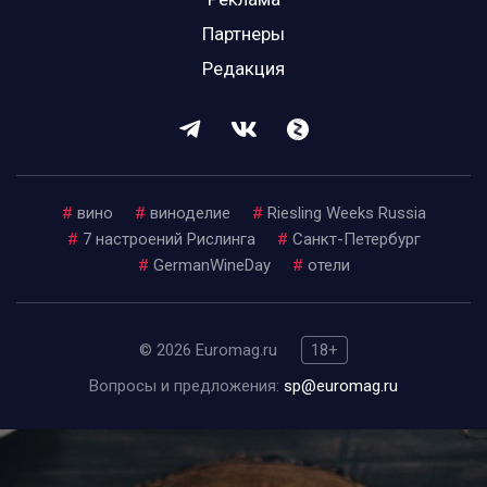
Партнеры
Редакция
#
вино
#
виноделие
#
Riesling Weeks Russia
#
7 настроений Рислинга
#
Санкт-Петербург
#
GermanWineDay
#
отели
© 2026 Euromag.ru
18+
Вопросы и предложения:
sp@euromag.ru