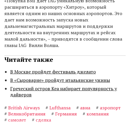
«Покупка BMI дает IAG уникальную возможность
расшириться в аэропорту «Хитроу», который
является одним из наших основных аэропортов. Это
дает нам возможность запуска новых
дальнемагистральных маршрутов и поддержки
деятельности на внутренних маршрутах и рейсах
малой дальности», – приводятся в сообщении слова
главы IAG Вилли Волша.
Читайте также
В Москве пройдет фестиваль джелато
В «Сыроварне» пройдут итальянские ужины
Греческий остров Кеа набирает популярность у
дайверов
#
British Airways
#
Lufthansa
#
авиа
#
аэропорт
#
Великобритания
#
Германия
#
компания
#
самолет
#
сделка