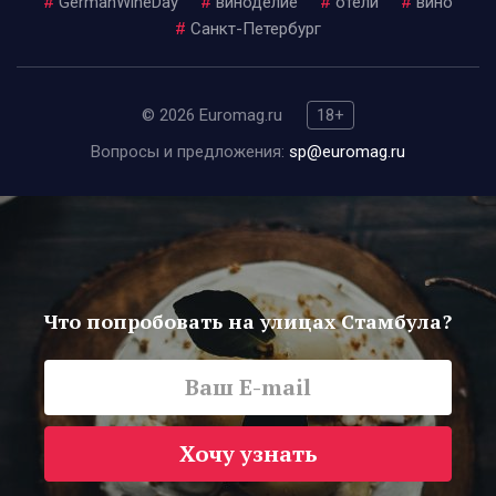
#
GermanWineDay
#
виноделие
#
отели
#
вино
#
Санкт-Петербург
© 2026 Euromag.ru
18+
Вопросы и предложения:
sp@euromag.ru
Что попробовать на улицах Стамбула?
Хочу узнать