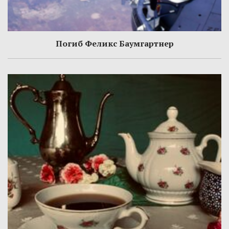
Погиб Феликс Баумгартнер