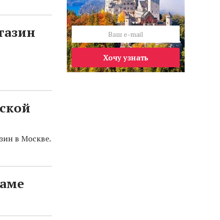
газин
Хочу узнать
тской
зин в Москве.
даме