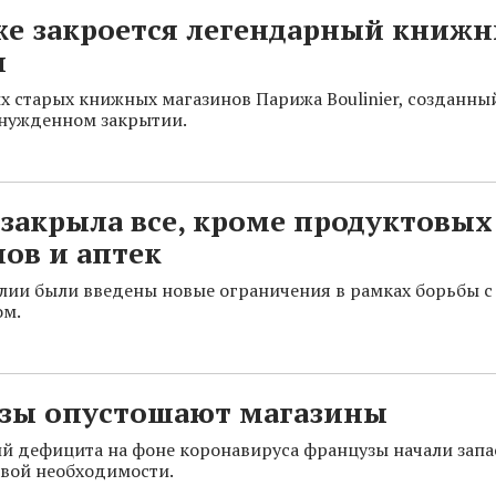
же закроется легендарный книж
н
х старых книжных магазинов Парижа Boulinier, созданный
ынужденном закрытии.
закрыла все, кроме продуктовых
ов и аптек
алии были введены новые ограничения в рамках борьбы с
ом.
зы опустошают магазины
ий дефицита на фоне коронавируса французы начали запа
вой необходимости.