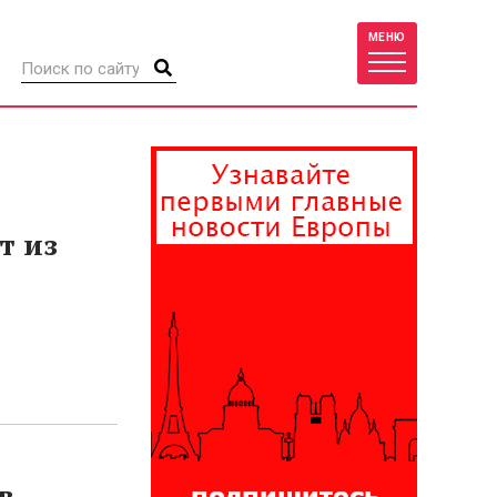
МЕНЮ
т из
в