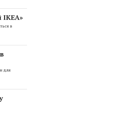
й IKEA»
ться в
в
ан для
у