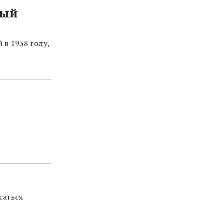
ный
 в 1938 году,
саться