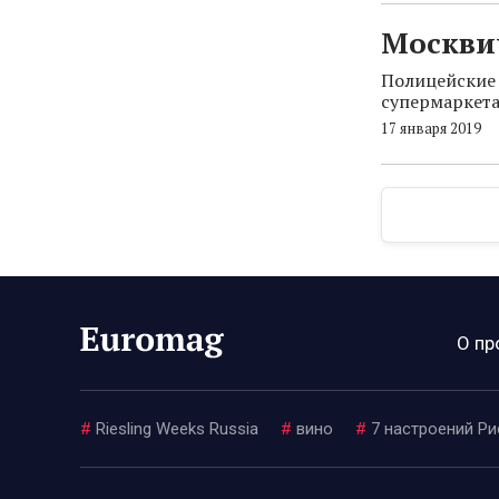
Москвич
Полицейские 
супермаркета
17 января 2019
О пр
#
Riesling Weeks Russia
#
вино
#
7 настроений Ри