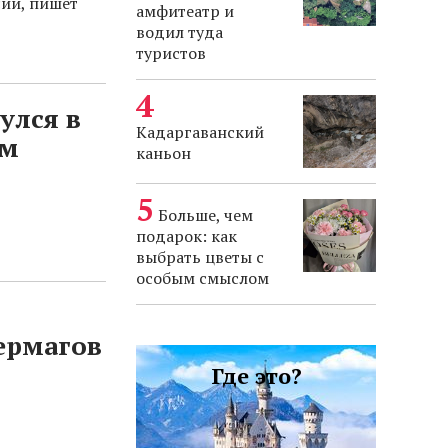
сии, пишет
амфитеатр и
водил туда
туристов
улся в
Кадаргаванский
ем
каньон
Больше, чем
подарок: как
выбрать цветы с
особым смыслом
ермагов
Где это?