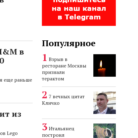
Популярное
 H&M в
0
Взрыв в
ресторане Москвы
признали
терактом
я еще раньше
7 вечных цитат
Кличко
ит из
Итальянец
ов Lego
построил