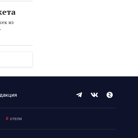
кета
жек из
.
дакция
#
отели